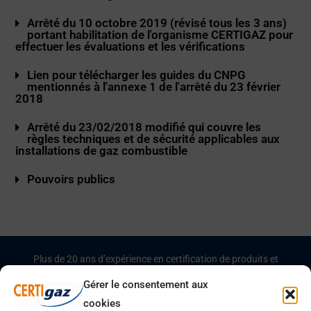
Arrêté du 10 octobre 2019 (révisé tous les 3 ans)
portant habilitation de l'organisme CERTIGAZ pour
effectuer les évaluations et les vérifications
Lien pour télécharger les guides du CNPG
mentionnés à l'annexe 1 de l'arrêté du 23 février
2018
Arrêté du 23/02/2018 modifié qui couvre les
règles techniques et de sécurité applicables aux
installations de gaz combustible
Pouvoirs publics
Plus de 20 ans d’expérience en certification de produits et
équipements gaz.
Gérer le consentement aux
cookies