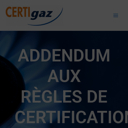
Aller
au
Certigaz
contenu
ADDENDUM
AUX
RÈGLES DE
CERTIFICATIO